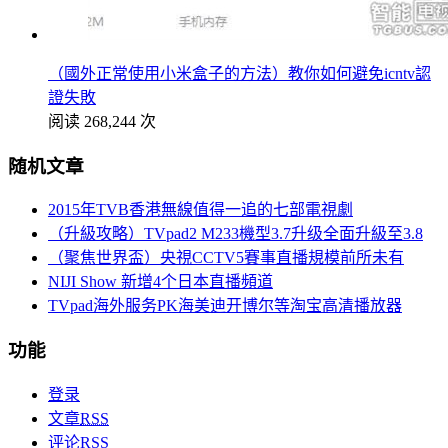
（國外正常使用小米盒子的方法）教你如何避免icntv認
證失敗
阅读 268,244 次
随机文章
2015年TVB香港無線值得一追的七部電視劇
（升級攻略）TVpad2 M233機型3.7升级全面升級至3.8
（聚焦世界盃）央視CCTV5賽事直播規模前所未有
NIJI Show 新增4个日本直播頻道
TVpad海外服务PK海美迪开博尔等淘宝高清播放器
功能
登录
文章
RSS
评论
RSS