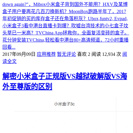
down again?"，Mibox小米盒子背到国外不能用？HXV及某博
盒子用户要再花几百刀换新机？MoonBox跑路半年了，2017
年初促销的买的库存盒子还在角落积灰？Ubox,funtv2, Evpad,
小米盒子3看中港台直播卡到爆？吹嘘台湾技术的小七盒子坟
头草已一米高？TVChina App拯救你，全面复活变砖的盒子。
花分钟安装TVChina,轻松看中港台80+高清频道，72小时重播
回看...
2017年09月09日
应用推荐
暂无评论
喜欢 2
阅读 12,934 次
阅
读全文
解密小米盒子正规版VS越狱破解版VS海
外至尊版的区别