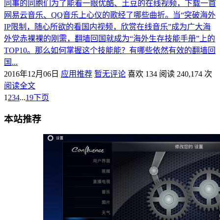
同事的同胞们为了能看一眼优酷、土豆的在线视频，下载一首
网易云音乐、QQ音乐上心仪的歌经了哪些曲折。当“突破海外
IP限制，随心所欲的看国内视频，欣赏在线音乐”成为广大海
外党赤裸裸的刚需，翻墙回国就成为“海外生存技能手册”上的
TOP10。那么如何掌握这个技能能？有哪些依然有效的翻墙回
国...
2016年12月06日
应用推荐
暂无评论
喜欢 134
阅读 240,174 次
阅读全文
1
2
3
4
...
19
下页
本站推荐