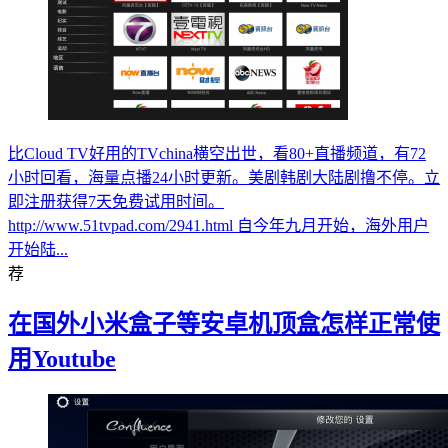
比Cloud TV好用的TVchina横空出世，看80+直播频道，有72
小时回看，海量点播24小时更新。美剧韩剧大陆剧撸不停。立
即注册获得7天免费试用时间。
http://www.51tvpad.com/2941.html 自今年九月开始，海外用户
开始陆...
荐
在国外小米盒子等安卓机顶盒怎样正常使
用Youtube