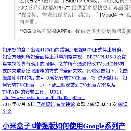
如果您的盒子出現4120(L)的錯誤那麼證明T4正式停止服務，
如官方通知所說全面停止港粵網絡電視、BETV PLUS以及寶
島電視等專有應用的服務。之前所有通過修改TVpad DNS方
式的來重新獲取服務的方式將全部失效。具體公告如下：如想
繼續使用T4的朋友可以嘗試安裝TVChina，領取7天試用。 如
何安裝TVChina： 1）下載三個安裝到TVchina APK以及
TVPAD4的安裝工具； URL1：
http://www.mediafire.com/file/lxfl0oag09rr...
2017年07月19日
产品资讯
暂无评论
喜欢 2
阅读 3,043 次
阅读
全文
小米盒子3增强版如何使用Google系列产