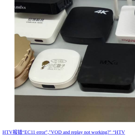
HTV报错“EC11 error","VOD and replay not working?" “HTV