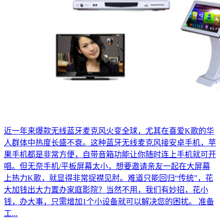
近一年来爆款无线蓝牙麦克风火变全球，尤其在喜爱K歌的华
人群体中热度长盛不衰。这种蓝牙无线麦克风接安卓手机，苹
果手机都是非常方便，自带音箱功能让你随时连上手机就可开
唱。但无奈手机/平板屏幕太小，想要邀请亲友一起在大屏幕
上热力K歌，就显得非常捉襟见肘。难道只能回归“传统”，花
大加钱出大力置办家庭影院？当然不用，我们有妙招，花小
钱，办大事，只需增加1个小设备就可以解决您的困扰。 准备
工...