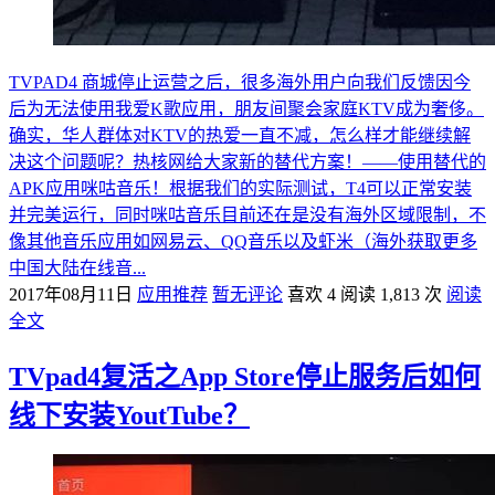
TVPAD4 商城停止运营之后，很多海外用户向我们反馈因今
后为无法使用我爱K歌应用，朋友间聚会家庭KTV成为奢侈。
确实，华人群体对KTV的热爱一直不减，怎么样才能继续解
决这个问题呢？热核网给大家新的替代方案！——使用替代的
APK应用咪咕音乐！根据我们的实际测试，T4可以正常安装
并完美运行，同时咪咕音乐目前还在是没有海外区域限制，不
像其他音乐应用如网易云、QQ音乐以及虾米（海外获取更多
中国大陆在线音...
2017年08月11日
应用推荐
暂无评论
喜欢 4
阅读 1,813 次
阅读
全文
TVpad4复活之App Store停止服务后如何
线下安装YoutTube？