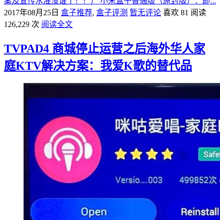
案及宣传水准没谁了！！） 小米盒子普通版（原封版）：即...
2017年08月25日
盒子推荐
,
盒子评测
暂无评论
喜欢 81
阅读
126,229 次
阅读全文
TVPAD4 商城停止运营之后海外华人家
庭KTV解决方案：我爱K歌的替代品