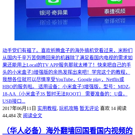
动手党们有福了。喜欢折腾盒子的海外搞机党看过来，米粉们
从国内千辛万苦倒腾回来的机器除了满足看国内电视的需求如
果还能用上Local的TV APP服务那就太棒了！快来把自己的手
头的小米盒子3增强版的余热发挥出来吧！学完这个的教程，
我想各位就可以尽情享受YouTube，Google play，Netflix或
HBO的服务啦。 适用设备：小米盒子3增强版，型号：MDZ-
18-AA（小米盒子3S 暂时无法ROOT） 需要准备的：U盘，
USB接口...
2017年06月11日
实用教程
,
玩机攻略
暂无评论
喜欢 14
阅读
44,484 次
阅读全文
（华人必备）海外翻墙回国看国内视频的