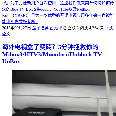
择。为了方便新用户首次使用，这里我们就来简单说说如何给
您的Blue TV Box安装Kodi，YouTube以及Netflix。
Kodi（XBMC）最为一款优秀的开源电视应用多年来一直被智
能电视盒爱好者所...
2017年09月27日
盒子推荐
暂无评论
喜欢 2
阅读 4,364 次
阅读
全文
海外电视盒子变砖？5分钟拯救你的
Mibox3/HTV3/Moonbox/Unblock TV
UnBox