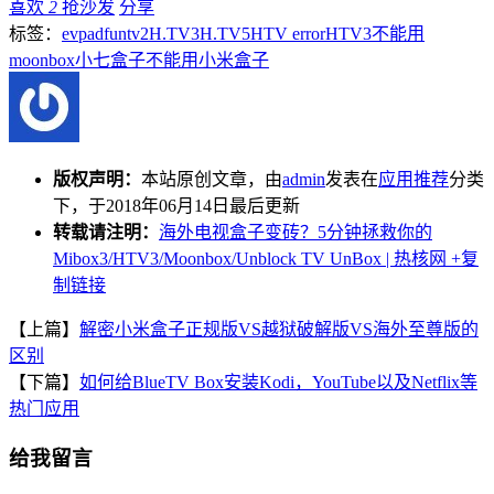
喜欢
2
抢沙发
分享
标签：
evpad
funtv2
H.TV3
H.TV5
HTV error
HTV3不能用
moonbox
小七盒子不能用
小米盒子
版权声明：
本站原创文章，由
admin
发表在
应用推荐
分类
下，于2018年06月14日最后更新
转载请注明：
海外电视盒子变砖？5分钟拯救你的
Mibox3/HTV3/Moonbox/Unblock TV UnBox | 热核网
+复
制链接
【上篇】
解密小米盒子正规版VS越狱破解版VS海外至尊版的
区别
【下篇】
如何给BlueTV Box安装Kodi，YouTube以及Netflix等
热门应用
给我留言