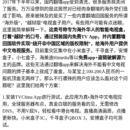
2017年下半年以来，国内翻墙app受到清洗，很多服务商关闭
了服务。万万没想到的是这居然对已经肉身翻墙的海外党们造
成了影响。原来被殃及的是买了一些内置翻墙回国服务的所谓
“海外版“，”越狱版“电视盒子用户。有些用户可能有点迷糊，
这里我简单解释一下。
这类号称专为海外华人的智能电视盒，
打着“越狱”的口号，通过预装国内免费TV App，并内置翻墙
回国软件实现“绕开非中国区域的版权限制”，给海外用户提供
中文电视服务。
目前重灾区集中在小米盒子，千寻盒子，安博
盒子，小七盒子，海美迪Himedia等以
免费app+盗链破解源
为
主的品牌。这些无法通过翻墙app来解决海外不能看中文电视
问题的牌子基本上就成了废盒，与某宝上100-200人民币的一
般机顶盒无两样了。那么不行遭殃的用户应该怎么面对这个问
题呢？这里我们给两个方案：
1.安装TVChina App进行测试，此应用为真•海外中文电视应
用，全球服务器布点，真金白银的服务看的见，无需修改
DNS，不用V屁N，轻松看中港台电视。直播高清画质，点播
更新快。小米盒子3C，千寻盒子QBOX 3，安博盒子均可测
试。