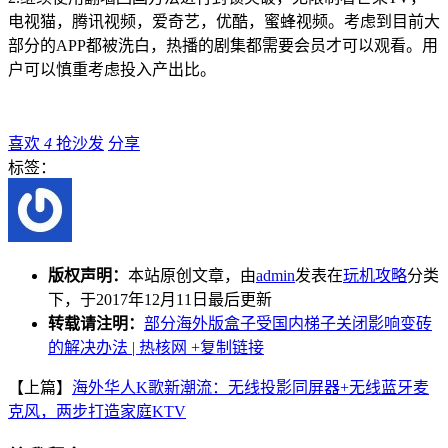
电视猫，腾讯视频，爱奇艺，优酷，蜜蜂视频。考虑到目前大
部分的APP都被洗白，热播的剧集都需要会员才可以观看。用
户可以慎重考虑投入产出比。
喜欢
4
抢沙发
分享
标签：
版权声明：
本站原创文章，由
admin
发表在
玩机攻略
分类
下，于2017年12月11日最后更新
转载请注明：
部分海外版盒子受国内梯子关闭影响变砖
的解决办法 | 热核网
+复制链接
【上篇】
海外华人K歌新潮流：无线投影同屏器+无线蓝牙麦
克风，两步打造家庭KTV