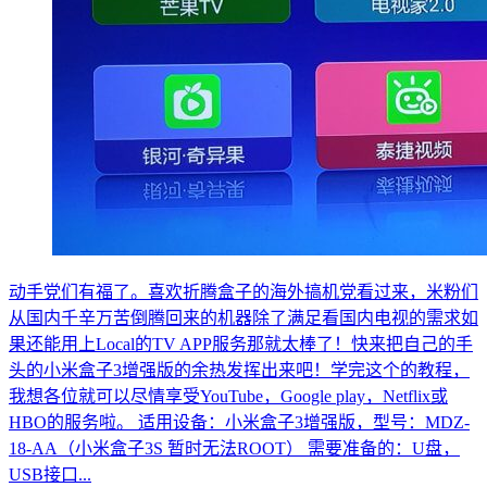
动手党们有福了。喜欢折腾盒子的海外搞机党看过来，米粉们
从国内千辛万苦倒腾回来的机器除了满足看国内电视的需求如
果还能用上Local的TV APP服务那就太棒了！快来把自己的手
头的小米盒子3增强版的余热发挥出来吧！学完这个的教程，
我想各位就可以尽情享受YouTube，Google play，Netflix或
HBO的服务啦。 适用设备：小米盒子3增强版，型号：MDZ-
18-AA（小米盒子3S 暂时无法ROOT） 需要准备的：U盘，
USB接口...