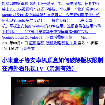
想给您的安卓机顶盒（小米盒子、T4、天猫魔盒、乐视TV）
装上Youtube视频吗？这还不够炫，可以用一个账户玩转TV、
Mobile以及PC多个屏幕吗？当然可以！今天我们就来讲讲如
何实现Youtube多屏互动！ 操作步骤： 1.在安卓手
机、平板上安装好Youtube的APK应用，这很容易在应用市场
上找到。 2.下载并安装基于电视屏幕操作的TV版
Youtube Local Download1（下载后需解压缩） Med...
2015年08月10日
应用推荐
,
玩机攻略
评论 1 条
喜欢 21
阅读
104,116 次
阅读全文
小米盒子等安卓机顶盒如何破除版权限制
在海外看乐视TV（亲测有效）