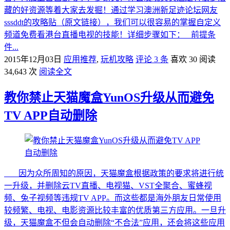
藏的好资源等着大家去发掘！通过学习澳洲新足迹论坛网友
sssddt的攻略贴（原文链接），我们可以很容易的掌握自定义
频道免费看港台直播电视的技能！详细步骤如下： 前提条
件...
2015年12月03日
应用推荐
,
玩机攻略
评论 3 条
喜欢 30
阅读
34,643 次
阅读全文
教你禁止天猫魔盒YunOS升级从而避免
TV APP自动删除
因为众所周知的原因，天猫魔盒根据政策的要求将进行统
一升级，并删除云TV直播、电视猫、VST全聚合、蜜蜂视
频、兔子视频等违规TV APP。而这些都是海外朋友日常使用
较频繁、电视、电影资源比较丰富的优质第三方应用。一旦升
级，天猫魔盒不但会自动删除“不合法”应用，还会将这些应用