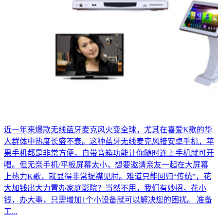
近一年来爆款无线蓝牙麦克风火变全球，尤其在喜爱K歌的华
人群体中热度长盛不衰。这种蓝牙无线麦克风接安卓手机，苹
果手机都是非常方便，自带音箱功能让你随时连上手机就可开
唱。但无奈手机/平板屏幕太小，想要邀请亲友一起在大屏幕
上热力K歌，就显得非常捉襟见肘。难道只能回归“传统”，花
大加钱出大力置办家庭影院？当然不用，我们有妙招，花小
钱，办大事，只需增加1个小设备就可以解决您的困扰。 准备
工...