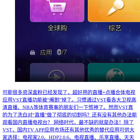
可能很多资深盒粉已经发现了，超好用的直播+点播合体电视
应用VST直播功能被“阉割”掉了。习惯通过VST看各大卫视高
清直播、NBA等体育赛事的朋友们一下慌神了。然而VST真
的为了洗白对“直播”做了彻底的切割吗？还有没有其他办法能
观看国内直播电视台？ 网络时代，最不缺的就是办法！除了
VST，国内TV APP应用市场还有其他优秀的替代应用可供大
家选择：电视家2.0、HDP2.0.6、电视直播、乐享直播、天天