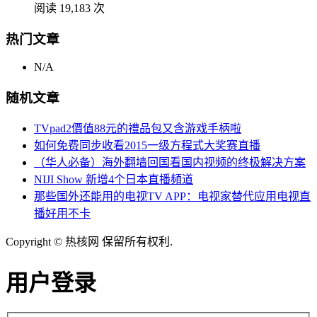
阅读 19,183 次
热门文章
N/A
随机文章
TVpad2價值88元的禮品包又含游戏手柄啦
如何免费同步收看2015一级方程式大奖赛直播
（华人必备）海外翻墙回国看国内视频的终极解决方案
NIJI Show 新增4个日本直播頻道
那些国外还能用的电视TV APP：电视家替代应用电视直
播好用不卡
Copyright © 热核网 保留所有权利.
用户登录