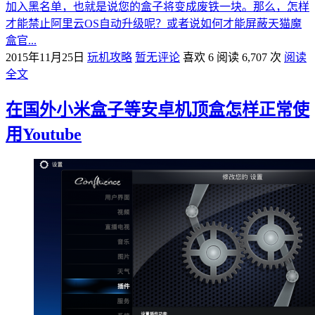
加入黑名单，也就是说您的盒子将变成废铁一块。那么，怎样
才能禁止阿里云OS自动升级呢？或者说如何才能屏蔽天猫魔
盒官...
2015年11月25日
玩机攻略
暂无评论
喜欢 6
阅读 6,707 次
阅读
全文
在国外小米盒子等安卓机顶盒怎样正常使
用Youtube