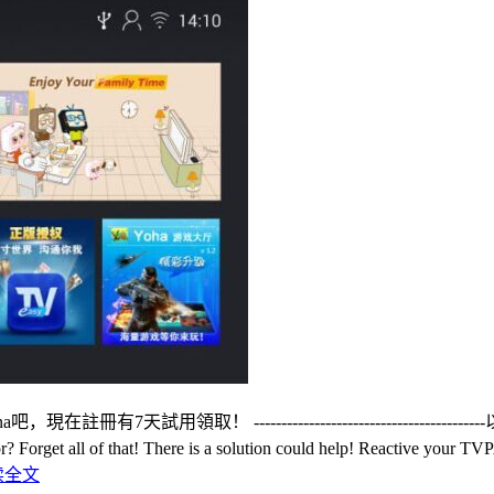
-----------------------------------------以下信息都失效了---
er error? Forget all of that! There is a solution could help!
读全文