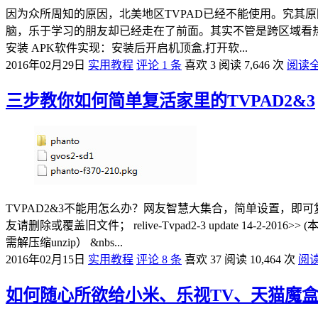
因为众所周知的原因，北美地区TVPAD已经不能使用。究其原
脑，乐于学习的朋友却已经走在了前面。其实不管是跨区域看热
安装 APK软件实现：安装后开启机顶盒,打开软...
2016年02月29日
实用教程
评论 1 条
喜欢 3
阅读 7,646 次
阅读
三步教你如何简单复活家里的TVPAD2&3
TVPAD2&3不能用怎么办？网友智慧大集合，简单设置，即
友请删除或覆盖旧文件； relive-Tvpad2-3 update 14-2-2016>> (
需解压缩unzip） &nbs...
2016年02月15日
实用教程
评论 8 条
喜欢 37
阅读 10,464 次
阅
如何随心所欲给小米、乐视TV、天猫魔