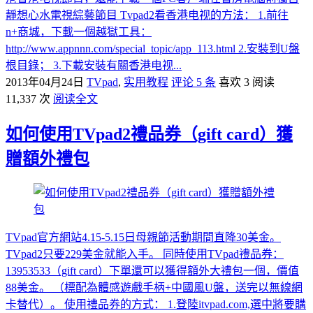
靜想心水電視綜藝節目 Tvpad2看香港电视的方法： 1.前往
n+商城，下載一個越獄工具：
http://www.appnnn.com/special_topic/app_113.html 2.安裝到U盤
根目錄； 3.下載安裝有關香港电视...
2013年04月24日
TVpad
,
实用教程
评论 5 条
喜欢 3
阅读
11,337 次
阅读全文
如何使用TVpad2禮品券（gift card）獲
贈額外禮包
TVpad官方網站4.15-5.15日母親節活動期間直降30美金。
TVpad2只要229美金就能入手。 同時使用TVpad禮品券：
13953533（gift card）下單還可以獲得額外大禮包一個，價值
88美金。 （標配為體感遊戲手柄+中國風U盤，送完以無線網
卡替代）。 使用禮品券的方式： 1.登陸itvpad.com,選中將要購