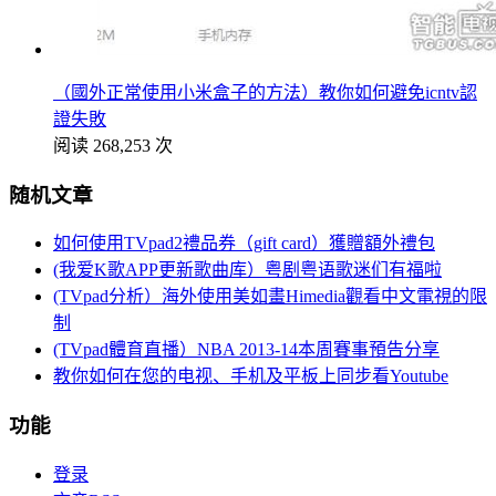
（國外正常使用小米盒子的方法）教你如何避免icntv認
證失敗
阅读 268,253 次
随机文章
如何使用TVpad2禮品券（gift card）獲贈額外禮包
(我爱K歌APP更新歌曲库）粤剧粤语歌迷们有福啦
(TVpad分析）海外使用美如畫Himedia觀看中文電視的限
制
(TVpad體育直播）NBA 2013-14本周賽事預告分享
教你如何在您的电视、手机及平板上同步看Youtube
功能
登录