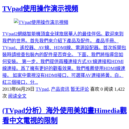
TVpad使用操作演示視頻
TVpad2網絡智能機頂盒全球旅居華人的最佳伴侶。歡迎來到
我們的世界。首先我們來介紹下產品及配件。 產品手冊、
TVpad、遙控器、AV線、HDMI線、電源設配器。首次拆開包
裝時請檢查包裝內的配件是否齊全。 下面，我們將指導您如
何安裝。 第一步，我們提供兩種連接方式AV線連接和HDMI
線連接。爲了擁有更好的觀看效果。我們推薦使用HDMI線連
接。 如家中電視沒有HDMI接口，可選擇AV連接將黃，白，
紅三個接口，分...
2013年04月29日
TVpad
,
产品资讯
暂无评论
喜欢 0
阅读 1,422
次
阅读全文
(TVpad分析）海外使用美如畫Himedia觀
看中文電視的限制