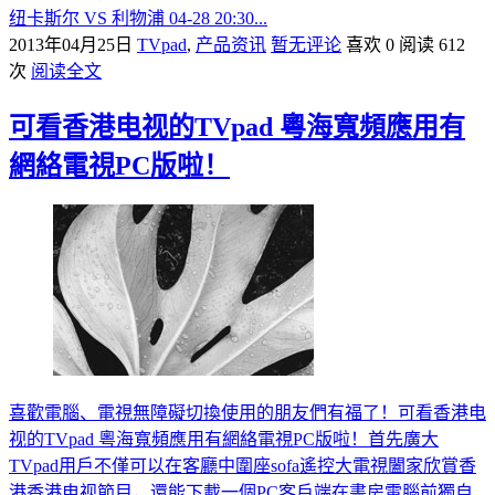
纽卡斯尔 VS 利物浦 04-28 20:30...
2013年04月25日
TVpad
,
产品资讯
暂无评论
喜欢 0
阅读 612
次
阅读全文
可看香港电视的TVpad 粵海寬頻應用有
網絡電視PC版啦！
喜歡電腦、電視無障礙切換使用的朋友們有福了！可看香港电
视的TVpad 粵海寬頻應用有網絡電視PC版啦！首先廣大
TVpad用戶不僅可以在客廳中圍座sofa遙控大電視闔家欣賞香
港香港电视節目，還能下載一個PC客戶端在書房電腦前獨自