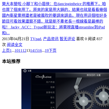
樂大本營啦 小腳丫和小眉俠：在dancingintheice 的推薦下，咱
也買了個來用了。原來的家是用大鍋的，結果也就是看看幾個
國內衛星電視還老是被風吹的要調來調去。現在用這個哇好多
節目可看效果還狠不錯，就是能不牽老長一根線看是最棒的
啦！ Jacky_ACC：Tvpad新玩法：將電視直播streamline到iPad
和i...
2013年04月21日
TVpad
,
产品资讯
暂无评论
喜欢 0
阅读 837
次
阅读全文
上页
1
...
10
11
12
13
14
15
16
...
19
下页
本站推荐