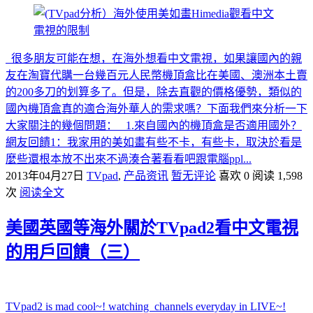
很多朋友可能在想，在海外想看中文電視，如果讓國內的親
友在淘寶代購一台幾百元人民幣機頂盒比在美國、澳洲本土賣
的200多刀的划算多了。但是，除去直觀的價格優勢，類似的
國內機頂盒真的適合海外華人的需求嗎？下面我們來分析一下
大家關注的幾個問題： 1.來自國內的機頂盒是否適用國外？
網友回饋1：我家用的美如畫有些不卡，有些卡，取決於看是
麼些還根本放不出來不過湊合著看看吧跟電腦ppl...
2013年04月27日
TVpad
,
产品资讯
暂无评论
喜欢 0
阅读 1,598
次
阅读全文
美國英國等海外關於TVpad2看中文電視
的用戶回饋（三）
TVpad2 is mad cool~! watching channels everyday in LIVE~!