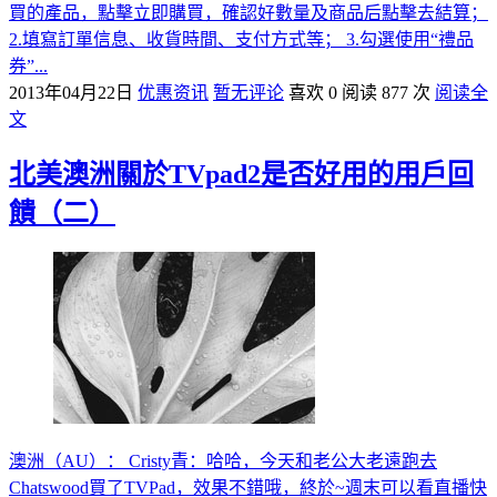
買的產品，點擊立即購買，確認好數量及商品后點擊去結算；
2.填寫訂單信息、收貨時間、支付方式等； 3.勾選使用“禮品
券”...
2013年04月22日
优惠资讯
暂无评论
喜欢 0
阅读 877 次
阅读全
文
北美澳洲關於TVpad2是否好用的用戶回
饋（二）
澳洲（AU）： Cristy青：哈哈，今天和老公大老遠跑去
Chatswood買了TVPad，效果不錯哦，終於~週末可以看直播快