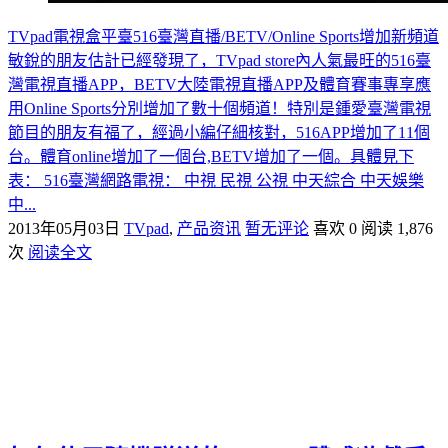
TVpad電視盒平臺516臺灣直播/BETV/Online Sports增加新頻道
敏銳的朋友估計已經發現了，TVpad store內人氣最旺的516臺
灣電視直播APP，BETV大陸電視直播APP及體育賽事專享應
用Online Sports分別增加了數十個頻道！特別是鍾愛臺灣電視
節目的朋友有福了，經過小編仔細核對，516APP增加了11個
台。體育online增加了一個台,BETV增加了一個。具體見下
表： 516臺灣網路電視： 中視 民視 公視 中天綜合 中天娛樂
中...
2013年05月03日
TVpad
,
产品资讯
暂无评论
喜欢 0
阅读 1,876
次
阅读全文