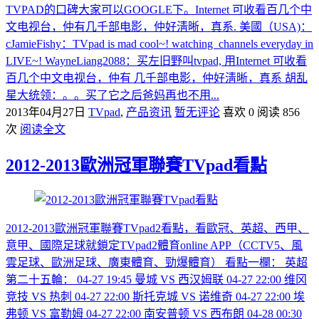
TVPAD的口碑大家可以GOOGLE下。Internet 可收看百几个中
文电视台，仲有几千部电影，仲好淸晰，真系. 美國（USA)：
cJamieFishy：TVpad is mad cool~! watching channels everyday in
LIVE~! WayneLiang2088：买左旧野叫tvpad, 用Internet 可收看
百几个中文电视台，仲有 几千部电影，仲好淸晰，真系 胡乱
星大统领：。。买了它之后爸妈再也不用...
2013年04月27日
TVpad
,
产品资讯
暂无评论
喜欢 0
阅读 856
次
阅读全文
2012-2013歐洲冠軍聯賽TVpad看點
2012-2013歐洲冠軍聯賽TVpad2看點，看歐冠、英超、西甲、
意甲、國際足球就鎖定TVpad2體育online APP（CCTV5、風
雲足球、歐洲足球、廣東體育、勁爆體育） 看點一欄： 英超
第二十五輪： 04-27 19:45 曼城 VS 西汉姆联 04-27 22:00 维冈
竞技 VS 热刺 04-27 22:00 斯托克城 VS 诺维奇 04-27 22:00 埃
弗顿 VS 富勒姆 04-27 22:00 南安普顿 VS 西布朗 04-28 00:30