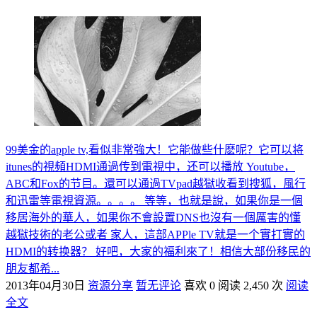
99美金的apple tv,看似非常強大！它能做些什麽呢？它可以将
itunes的視頻HDMI通過传到電視中，还可以播放 Youtube，
ABC和Fox的节目。還可以通過TVpad越獄收看到搜狐，風行
和迅雷等電視資源。。。。 等等，也就是說，如果你是一個
移居海外的華人，如果你不會設置DNS也沒有一個厲害的懂
越獄技術的老公或者 家人，這部APPle TV就是一个實打實的
HDMI的转换器？ 好吧，大家的福利來了！相信大部份移民的
朋友都希...
2013年04月30日
资源分享
暂无评论
喜欢 0
阅读 2,450 次
阅读
全文