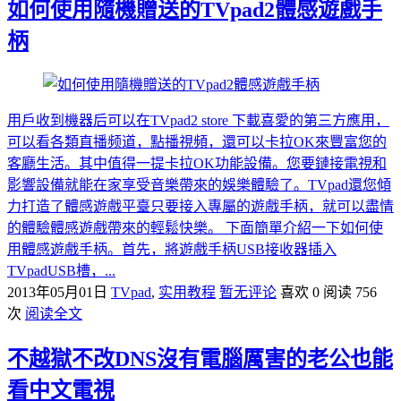
如何使用隨機贈送的TVpad2體感遊戲手
柄
用戶收到機器后可以在TVpad2 store 下載喜愛的第三方應用，
可以看各類直播频道，點播視頻，還可以卡拉OK來豐富您的
客廳生活。其中值得一提卡拉OK功能設備。您要鏈接電視和
影響設備就能在家享受音樂帶來的娛樂體驗了。TVpad還您傾
力打造了體感遊戲平臺只要接入專屬的遊戲手柄，就可以盡情
的體驗體感遊戲帶來的輕鬆快樂。 下面簡單介紹一下如何使
用體感遊戲手柄。首先，將遊戲手柄USB接收器插入
TVpadUSB槽，...
2013年05月01日
TVpad
,
实用教程
暂无评论
喜欢 0
阅读 756
次
阅读全文
不越獄不改DNS沒有電腦厲害的老公也能
看中文電視