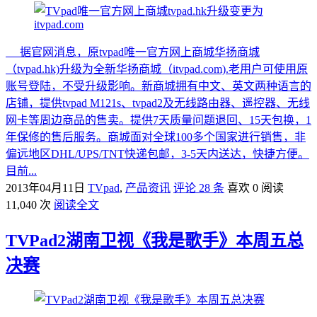
据官网消息，原tvpad唯一官方网上商城华扬商城
（tvpad.hk)升级为全新华扬商城（itvpad.com).老用户可使用原
账号登陆，不受升级影响。新商城拥有中文、英文两种语言的
店铺，提供tvpad M121s、tvpad2及无线路由器、遥控器、无线
网卡等周边商品的售卖。提供7天质量问题退回、15天包换，1
年保修的售后服务。商城面对全球100多个国家进行销售，非
偏远地区DHL/UPS/TNT快递包邮，3-5天内送达，快捷方便。
目前...
2013年04月11日
TVpad
,
产品资讯
评论 28 条
喜欢 0
阅读
11,040 次
阅读全文
TVPad2湖南卫视《我是歌手》本周五总
决赛