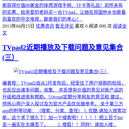
能获得价值88美金的体感游戏手柄、TF卡等礼品！前所未有
的实惠，给亲爱的老妈买一台TVpad，让她在异国他乡也能看
到喜欢的中文电视，聊表我们的孝心！
2013年04月15日
优惠资讯
暂无评论
喜欢 0
阅读 699 次
阅读全
文
TVpad2近期播放及下载问题及意见集合
(三）
编者按：TVpad2自从2月发布后，经受住了用户挑剔的检验，
也反应出诸多问题，收集、 并反馈有价值的意见对新产品的
升级和改进很有帮助。51tvpad定期分享网友的意见和 建议，
供热心用户深入探讨及为官方产品优化做参考。 关于第三方
app的附带功能：（搜索、分类、查找） 1. 优酷 请加入搜索功
能，这个求了很久了！加一个搜索吧！！！！！把上百个list
走一遍实在太痛苦了。 2. 搜狐！！同样！请加入搜...