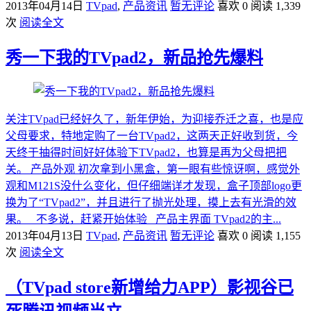
2013年04月14日
TVpad
,
产品资讯
暂无评论
喜欢 0
阅读 1,339
次
阅读全文
秀一下我的TVpad2，新品抢先爆料
关注TVpad已经好久了，新年伊始，为迎接乔迁之喜，也是应
父母要求，特地定购了一台TVpad2，这两天正好收到货，今
天终于抽得时间好好体验下TVpad2，也算是再为父母把把
关。 产品外观 初次拿到小黑盒，第一眼有些惊讶啊，感觉外
观和M121S没什么变化，但仔细端详才发现，盒子顶部logo更
换为了“TVpad2”，并且进行了抛光处理，摸上去有光滑的效
果。 不多说，赶紧开始体验 产品主界面 TVpad2的主...
2013年04月13日
TVpad
,
产品资讯
暂无评论
喜欢 0
阅读 1,155
次
阅读全文
（TVpad store新增给力APP）影视谷已