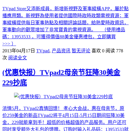
TVpad Store又添新成員，新增新視野及軍事縱橫APP，屬於點
播應用類。新視野為使用者提供國際時政時政類電視資源；軍
事縱橫提供每日軍事熱點及相關評論話題，給熱愛時政資訊，
軍事動向的觀眾增加了非常寶貴的電視資源。 （使用禮品
碼：13953533 ，可獲得價值88美金優惠禮包，立即購買
>>> ）
2013年04月17日
TVpad
,
产品资讯
暂无评论
喜欢 0
阅读 778
次
阅读全文
(优惠快报）TVpad2母亲节狂降30美金
229抄底
浓情5月，TVpad2真情回馈！ 孝心大会战，惠在母亲节，原
价259美金的新品TVpad2将于4月15日-5月15日期间狂降30美
金，229就能拿到手！超低的价格超值的产品服务。用户还可
同时享受额外大礼包的馈赠。订购时输入礼品码：13953533就