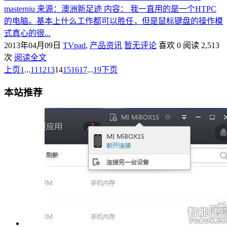
masterniu 来源：澳洲新足迹 内容： 我一直用的是一个HTPC
的电脑。基本上什么工作都可以胜任，但是鼠标键盘的操作模
式真心的很...
2013年04月09日
TVpad
,
产品资讯
暂无评论
喜欢 0
阅读 2,513
次
阅读全文
上页
1
...
11
12
13
14
15
16
17
...
19
下页
本站推荐