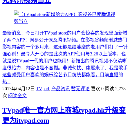
死腾讯视频当立
最新消息：今日打开TVpad store的用户会惊喜的发现里面新增
了两个APP：网易公开课及腾讯视频。在影视谷频频删减热门
影视内容的一个多月来，这无疑是给萎靡的老用户们打了一针
强心剂！最令人开心的是此次的APP使用与3.26以上版本，也
就是说TVpad一代的用户也能用！新推出的腾讯视频不仅清晰
度很给力，内容也是不含糊。非诚勿扰、康熙来了、我是歌手
这些颇受用户喜欢的娱乐综艺节目统统都能看，目前直播的
热...
2013年04月12日
TVpad
,
产品资讯
暂无评论
喜欢 0
阅读 2,778
次
阅读全文
TVpad唯一官方网上商城tvpad.hk升级变
更为itvpad.com