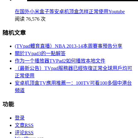
在国外小米盒子等安卓机顶盒怎样正常使用Youtube
阅读 76,576 次
随机文章
(TVpad體育直播）NBA 2013-14本周賽事預告分享
關於TVpad3的一點解答
作为一个播放器TVPad2如何播放本地文件
（最新公告）TVpad服務器已經恢復正常全球用戶均可
正常使用
安卓机顶盒TV應用推薦一：100TV可看100多個中港台
頻道
功能
登录
文章
RSS
评论
RSS