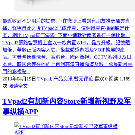
最近收到不少用戶的提問，“在微博上看到有朋友推薦風雲直
播，聲稱自此之後TVpad2已成浮雲，這個風雲直播到底是什
麼，相比TVpad有何優勢“ 下面小編就對兩者進行一個比較。
TVpad2網路智慧機上盒以一款內置WIFI，晶片升級，記憶體
加倍，華數正版內容入駐，搭載體感遊戲及VOIP擴展的產
品。可看包括臺灣台、香港台、國內衛視、CCTV系列以及日
本台、韓國台等在內的上百個高清直播頻道及數十萬最新最熱
門的影視點...
2013年04月19日
TVpad
,
产品资讯
暂无评论
喜欢 0
阅读 1,169
次
阅读全文
TVpad2有加新内容Store新增新视野及军
事纵横APP