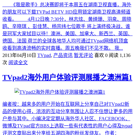
《我是歌手》总决赛即将于本周五在湖南卫视直播，海外
的朋友可以下载TVPad BETV HD应用锁定湖南卫视高清频道
收看。 4月12日晚 7:30分，林志炫、黄绮珊、羽泉、周晓
鸥、辛晓琪 、彭佳慧、杨宗纬七位歌手 将上演终极决战，谁
是冠军大家拭目以待！澳洲、美国、加拿大、新西兰、英国、
德国、法国 荷兰的全球各地华人均可通过TVpad网络机顶盒
收看到高清流畅的实时直播。周五晚我们不见不散。 我...
2013年04月10日
TVpad
,
产品资讯
暂无评论
喜欢 0
阅读 1,136
次
阅读全文
TVpad2海外用户体验评测展播之澳洲篇1
编者按：越来多的用户开始在互联网上分享自己对TVpad2新
品的使用心得，浓浓的互动分享氛围让人忍不住想让更多的用
户参与其中。小编决定定期从海外华人社区、FACEBOOK、
微博及TVpad官方BBS上选取一些有代表性的用户心得及tvpad
评测文章贴出来分享给五湖四海的粉丝发烧友。 作者：