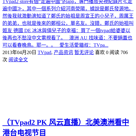
TVpad2 store有個“走遍中國”的app，專門播放央視紀錄片≪走
遍中國≫，其中一個系列介紹河南滎陽，據說是鄭氏發源地。
然後我就激動滴知道了鄭氏的始祖是周宣王的小兒子，周厲王
的弟弟，也就是後來的鄭桓公，單名友。沒錯，鄭氏的始祖叫
姬友 德國 DE 冰冰與倆兒子的幸福：買了一個tvpad給婆婆以
後再也不愁沒中文電視看了。 澳洲 AU 找味道：不要鍋蓋也
可以看春晚鳥。耶一。。 愛生活愛貓叔：TVpa...
2013年04月20日
TVpad
,
产品资讯
暂无评论
喜欢 0
阅读 706
次
阅读全文
（TVpad2 PK 风云直播）北美澳洲看中
港台电视节目