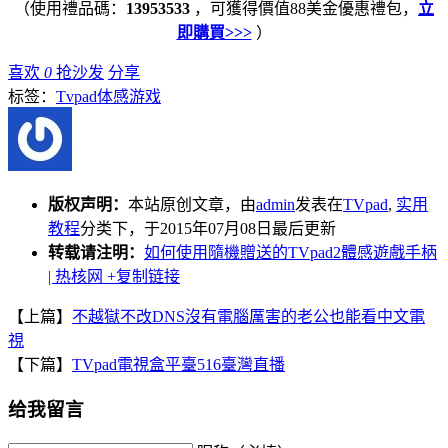
（使用禮品碼：
13953533
，可獲得價值88美金優惠禮包，
立
即購買>>>
）
喜欢
0
抢沙发
分享
标签：
Tvpad体感游戏
版权声明：
本站原创文章，由
admin
发表在
TVpad
,
实用
教程
分类下，于2015年07月08日最后更新
转载请注明：
如何使用隨機贈送的TVpad2體感遊戲手柄
| 热核网
+复制链接
【上篇】
不越獄不改DNS沒有電腦厲害的老公也能看中文電
視
【下篇】
TVpad電視盒平臺516臺灣直播
给我留言