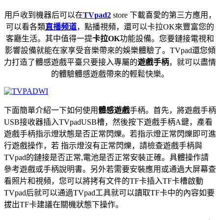
用戶收到機器后可以在
TVpad2
store 下載喜愛的第三方應用，
可以看各類
直播频道
，點播視頻，還可以卡拉OK來豐富您的
客廳生活。其中值得一提
卡拉OK
功能設備。您要鏈接電視和
影響設備就能在家享受音樂帶來的娛樂體驗了。TVpad還您傾
力打造了體感遊戲平臺只要接入專屬的
遊戲手柄
，就可以盡情
的體驗體感遊戲帶來的輕鬆快樂。
下面簡單介紹一下如何使用
體感遊戲
手柄。首先，將遊戲手柄
USB接收器插入TVpadUSB槽，然後按下遊戲手柄A鍵，產看
遊戲手柄指示燈狀態是否正常閃爍。若指示燈正常閃爍即可進
行遊戲操作，若 指示燈沒有正常閃爍，請檢查遊戲手柄與
TVpad的鏈接是否正常,電池是否正常安裝正確。具體操作請
參考遊戲或手柄說明書。另外若需要安裝應用或通過大屏幕查
看照片和視頻，您可以將拷有文件的TF卡插入TF卡槽啟動
TVpad后就可以通過TVpad工具就可以讀取TF卡中的內容如要
拔出TF卡建議在關機狀態下操作。