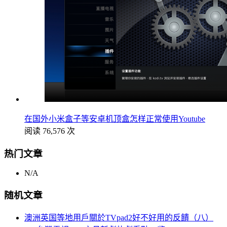
在国外小米盒子等安卓机顶盒怎样正常使用Youtube
阅读 76,576 次
热门文章
N/A
随机文章
澳洲英国等地用戶關於TVpad2好不好用的反饋（八）