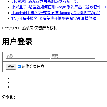
516台灣電視APP六月新劇热劇看點一览
小米盒子3增强版如何使用Google系列产品（谷歌套件、Google
用android手机/平板或是罗技Harmony One遥控TVpad2
TVpad海外服务PK海美迪开博尔等淘宝高清播放器
Copyright © 热核网 保留所有权利.
用户登录
记住登录信息
分享到：