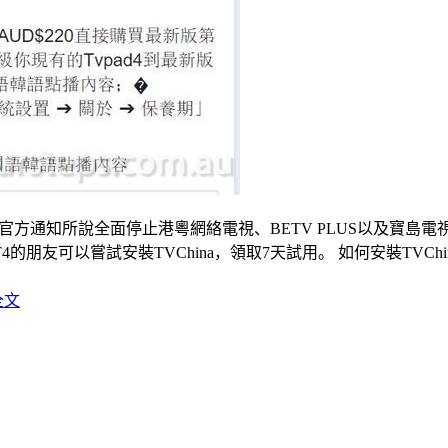
如官方通知所說全面停止港粵網絡電視、BETV PLUS以及寶島電
以嘗試安裝TVChina，領取7天試用。 如何安裝TVChina： 
全文