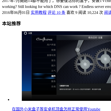
2017年7月開始T4都不能用了，想要復活你的盒子，安裝TVchina吧，現在註冊有7天試用領取！ -
working? Still looking for which DNS can work ? Endless serv
2016年06月01日
实用教程
评论 10 条
喜欢 9
阅读 10,224 次
阅
本站推荐
在国外小米盒子等安卓机顶盒怎样正常使用Youtube