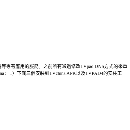
視等專有應用的服務。之前所有通過修改TVpad DNS方式的來重
1）下載三個安裝到TVchina APK以及TVPAD4的安裝工