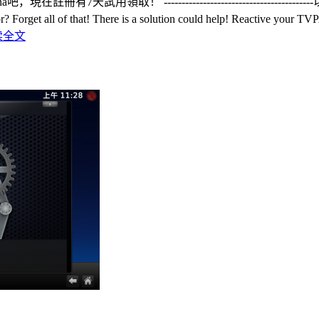
-----------------------------------------以下信息都失效了---
er error? Forget all of that! There is a solution could help!
读全文