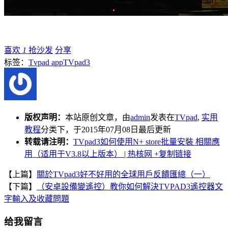
喜欢
1
抢沙发
分享
标签：
Tvpad app
TVpad3
版权声明：
本站原创文章，由
admin
发表在
TVpad
,
实用
教程
分类下，于2015年07月08日最后更新
转载请注明：
TVpad3如何使用N+ store批量安裝 相關應
用（适用于V3.8以上版本） | 热核网
+复制链接
【上篇】
關於TVpad3好不好用的全球用戶反饋匯總（一）
【下篇】
（安卓設備變遙控）教你如何解決TVPAD3遙控器文
字輸入及收藏問題
给我留言