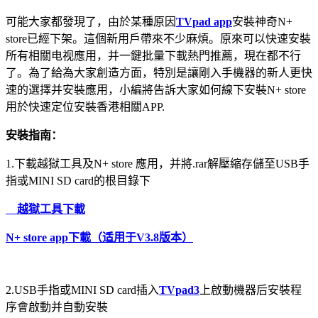
可能大家都發現了，由於某種原因
TVpad app
安裝神奇N+
store已經下架。這個新用戶帶來不少麻煩。原來可以快速安裝
所有
相關电视應用，并一鍵批量下載熱門推薦，現在都不行
了。為了給為大家創造方面，特別是讓剛入手機器的新人更快
速的選擇并安裝應用，小編將告訴大家如何線下安裝N+ store
用於快速定位安裝香港相關APP.
安裝指南：
1.下載越獄工具及N+ store 應用，并將.rar解壓縮存儲至USB手
指或MINI SD card的根目錄下
越獄工具下載
N+ store app下載（适用于V3.8版本）
2.USB手指或MINI SD card插入
TVpad3
上啟動機器后安裝程
序會啟動并自動安裝