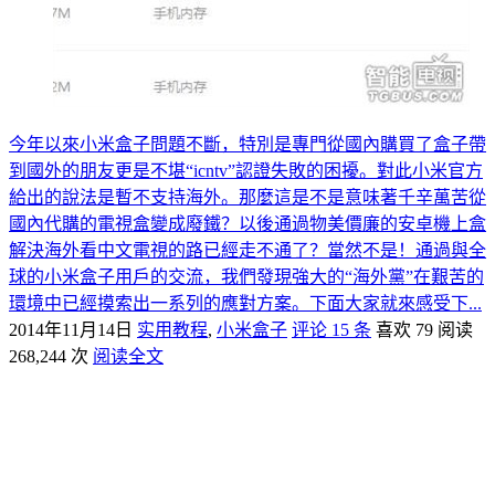
今年以來小米盒子問題不斷，特別是專門從國內購買了盒子帶
到國外的朋友更是不堪“icntv”認證失敗的困擾。對此小米官方
給出的說法是暫不支持海外。那麼這是不是意味著千辛萬苦從
國內代購的電視盒變成廢鐵？以後通過物美價廉的安卓機上盒
解決海外看中文電視的路已經走不通了？當然不是！通過與全
球的小米盒子用戶的交流，我們發現強大的“海外黨”在艱苦的
環境中已經摸索出一系列的應對方案。下面大家就來感受下...
2014年11月14日
实用教程
,
小米盒子
评论 15 条
喜欢 79
阅读
268,244 次
阅读全文