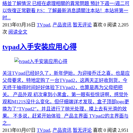
絡並了解情況 已經在處理相關的異常問題 預計下週一/週二可
以恢復正常觀看 P.S：了解最新消息請關注本站！本站将第一
时...
2013年03月16日
TVpad
,
产品资讯
暂无评论
喜欢 0
阅读 2,205
次
阅读全文
tvpad入手安装应用心得
关注TVpad已经好久了，新年伊始，为迎接乔迁之喜，也是应
父母要求，特地定购了一台TVpad2，这两天正好收到货，今
天终于抽得时间好好体验下TVpad2，也算是再为父母把把
关。 产品外观 初次拿到小黑盒，第一眼有些惊讶啊，感觉外
观和M121S没什么变化，但仔细端详才发现，盒子顶部logo更
换为了“TVpad2”，并且进行了抛光处理，摸上去有光滑的效
果。 不多说，赶紧开始体验 产品主界面 TVpad2的主界面与
之...
2013年03月07日
TVpad
,
产品资讯
暂无评论
喜欢 0
阅读 2,951