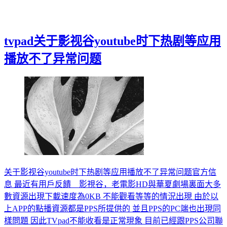
tvpad关于影视谷youtube时下热剧等应用
播放不了异常问题
关于影视谷youtube时下热剧等应用播放不了异常问题官方信
息 最近有用戶反饋 影視谷，老電影HD與華夏劇場裏面大多
數資源出現下載速度為0KB 不能觀看等等的情況出現 由於以
上APP的點播資源都是PPS所提供的 並且PPS的PC端也出現同
樣問題 因此TVpad不能收看是正常現象 目前已經跟PPS公司聯