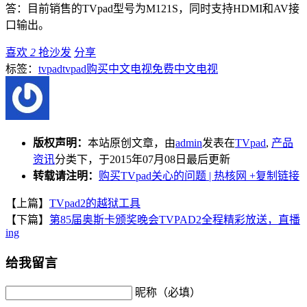
答：目前销售的TVpad型号为M121S，同时支持HDMI和AV接
口输出。
喜欢
2
抢沙发
分享
标签：
tvpad
tvpad购买
中文电视
免费中文电视
版权声明：
本站原创文章，由
admin
发表在
TVpad
,
产品
资讯
分类下，于2015年07月08日最后更新
转载请注明：
购买TVpad关心的问题 | 热核网
+复制链接
【上篇】
TVpad2的越狱工具
【下篇】
第85届奥斯卡颁奖晚会TVPAD2全程精彩放送，直播
ing
给我留言
昵称（必填）