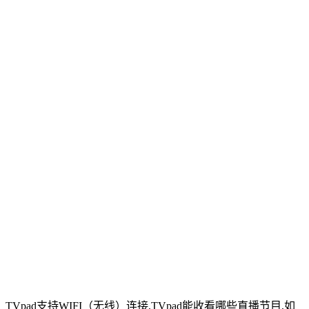
TVpad支持WIFI（无线）连接,TVpad能收看哪些直播节目,如