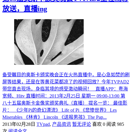
放送，直播ing
备受瞩目的奥斯卡颁奖晚会正在火热直播中，是心急如焚的刷
屏等结果，还是在等黄花菜都凉了的视频回放？今年TVPAD2
带您直击现场，身临其境的感受激动瞬间！ 直播APP：粤海
宽频、Hitv 直播时间：2013年2月25日 星期一 09:00-13:00 第
八十五届奥斯卡金像奖颁奖典礼（直播） 提名一览： 最佳影
片： 《少年Pi的奇幻漂流》 Life of Pi 《悲惨世界》 Les
Miserables 《林肯》 Lincoln 《送报男孩》The Pap...
2013年02月28日
TVpad
,
产品资讯
暂无评论
喜欢 0
阅读 985
次
阅读全文