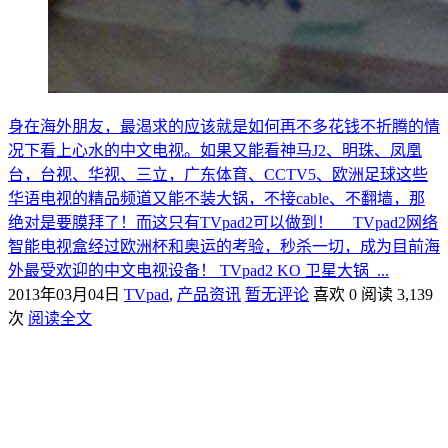
身在海外朋友，最渴求的应该就是如何再不多花钱不折腾的情
况下看上心水的中文电视。如果又能看神马J2、明珠、凤凰
台，台视、华视、三立，广东体育、CCTV5、欧洲足球这些
华语电视的精品频道又能不装大锅，不接cable、不翻墙，那
绝对是要膜拜了！而这只有TVpad2可以做到！ TVpad2网络
智能电视盒经过欧洲杯和奥运的考验，秒杀一切，成为目前海
外最受欢迎的中文电视设备！ TVpad2 KO 卫星大锅 ...
2013年03月04日
TVpad
,
产品资讯
暂无评论
喜欢 0
阅读 3,139
次
阅读全文