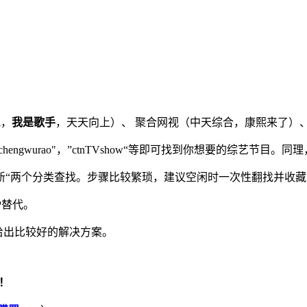
视，
我是歌手
，天天向上）、 聚合网视（中天综合，康熙来了）、
ichengwurao"，”ctnTVshow“等即可找到你想要的综艺
及”最新“两个分类查找。步骤比较繁琐，建议空闲时一次性翻找并收
P替代。
给出比较好的解决方案。
！