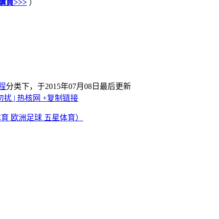
購買>>>
）
程
分类下，于2015年07月08日最后更新
勿扰 | 热核网
+复制链接
体育 欧洲足球 五星体育）