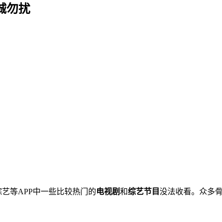
非诚勿扰
综艺等APP中一些比较热门的
电视剧
和
综艺节目
没法收看。众多