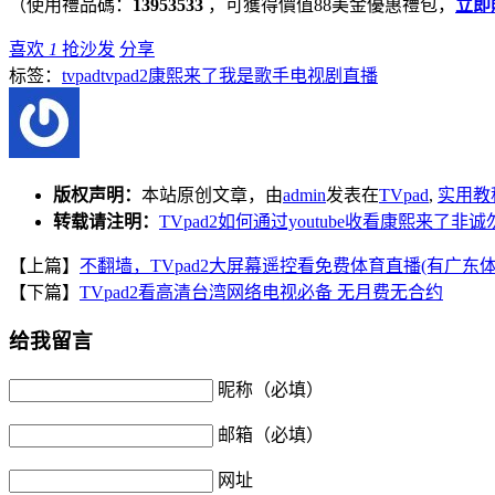
（使用禮品碼：
13953533
，可獲得價值88美金優惠禮包，
立即
喜欢
1
抢沙发
分享
标签：
tvpad
tvpad2
康熙来了
我是歌手
电视剧
直播
版权声明：
本站原创文章，由
admin
发表在
TVpad
,
实用教
转载请注明：
TVpad2如何通过youtube收看康熙来了非诚
【上篇】
不翻墙，TVpad2大屏幕遥控看免费体育直播(有广东
【下篇】
TVpad2看高清台湾网络电视必备 无月费无合约
给我留言
昵称（必填）
邮箱（必填）
网址