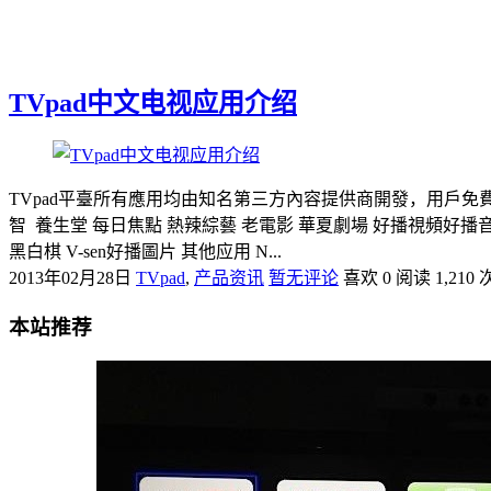
TVpad中文电视应用介绍
TVpad平臺所有應用均由知名第三方內容提供商開發，用戶免費下載安裝
智 養生堂 每日焦點 熱辣綜藝 老電影 華夏劇場 好播視頻好播
黑白棋 V-sen好播圖片 其他应用 N...
2013年02月28日
TVpad
,
产品资讯
暂无评论
喜欢 0
阅读 1,210 
本站推荐