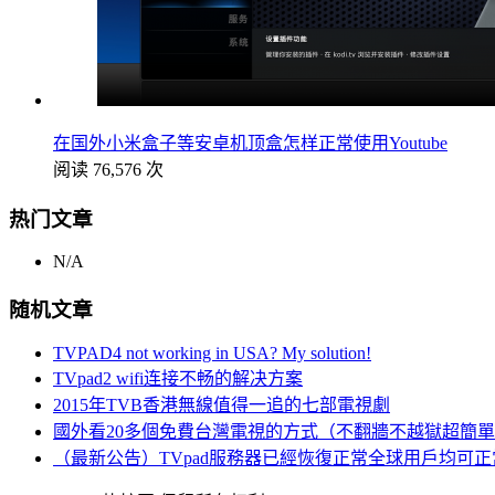
在国外小米盒子等安卓机顶盒怎样正常使用Youtube
阅读 76,576 次
热门文章
N/A
随机文章
TVPAD4 not working in USA? My solution!
TVpad2 wifi连接不畅的解决方案
2015年TVB香港無線值得一追的七部電視劇
國外看20多個免費台灣電視的方式（不翻牆不越獄超簡
（最新公告）TVpad服務器已經恢復正常全球用戶均可