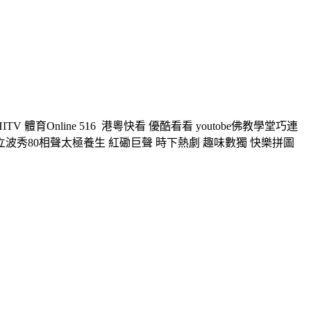
Online 516 港粵快看 優酷看看 youtobe佛教學堂巧連
立波秀80相聲太極養生 紅磡巨聲 時下熱劇 趣味數獨 快樂拼圖