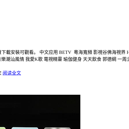
可觀看。 中文应用 BETV 粵海寬頻 影視谷佛海視界 HITV 體育
音樂潮汕風情 我愛K歌 電視精靈 瑜伽健身 天天飲食 郭德綱 一周
次
阅读全文