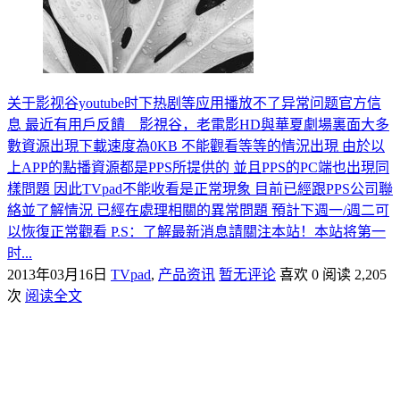
关于影视谷youtube时下热剧等应用播放不了异常问题官方信
息 最近有用戶反饋 影視谷，老電影HD與華夏劇場裏面大多
數資源出現下載速度為0KB 不能觀看等等的情況出現 由於以
上APP的點播資源都是PPS所提供的 並且PPS的PC端也出現同
樣問題 因此TVpad不能收看是正常現象 目前已經跟PPS公司聯
絡並了解情況 已經在處理相關的異常問題 預計下週一/週二可
以恢復正常觀看 P.S：了解最新消息請關注本站！本站将第一
时...
2013年03月16日
TVpad
,
产品资讯
暂无评论
喜欢 0
阅读 2,205
次
阅读全文